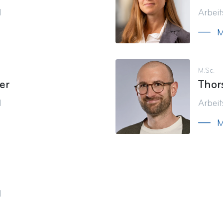
d
Arbei
M
M.Sc.
er
Thor
d
Arbei
M
d