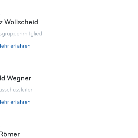
.
z Wollscheid
tsgruppenmitglied
ehr erfahren
ld Wegner
sschussleiter
ehr erfahren
.
 Römer