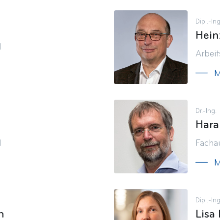
Dipl.-Ing
Hein
d
Arbei
M
Dr.-Ing.
Hara
d
Fachau
M
Dipl.-Ing
n
Lisa