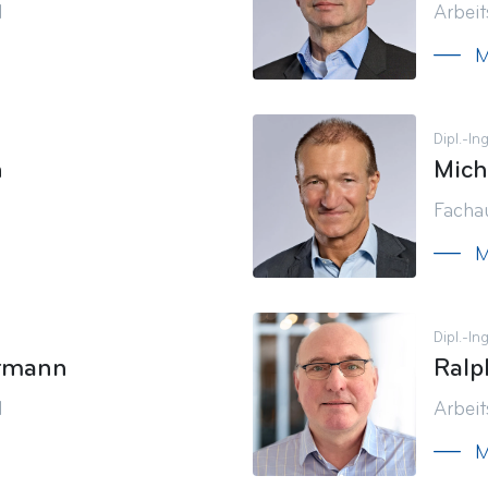
d
Arbei
M
Dipl.-Ing
h
Mich
Facha
M
Dipl.-Ing
ermann
Ralp
d
Arbei
M