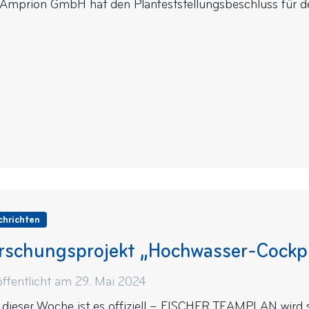
 Amprion GmbH hat den Planfeststellungsbeschluss für de
chrichten
rschungsprojekt „Hochwasser-Cockp
öffentlicht am 29. Mai 2024
t dieser Woche ist es offiziell – FISCHER TEAMPLAN wird si