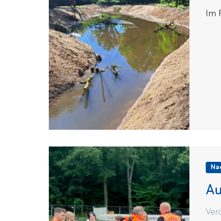
Im 
Na
Au
Ver