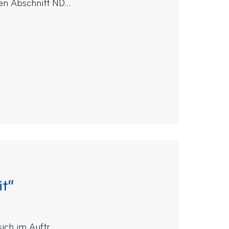
n Abschnitt ND...
it“
ch im Auftr...