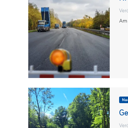
Verö
Am 
Na
Ge
Ver